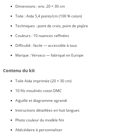
Dimensions : env. 20 × 30 cm
Toile : Aïda 5,4 points/cm (100 % coton)
Techniques : point de croix, point de piqûre
Couleurs : 10 nuances raffinées
Difficulté : facile — accessible à tous
Marque : Vervaco — fabriqué en Europe
Contenu du kit
Toile Aïda imprimée (20 × 30 cm)
10 fils moulinés coton DMC
Aiguille et diagramme agrandi
Instructions détaillées en huit langues
Photo couleur du modèle fini
Abécédaire à personnaliser