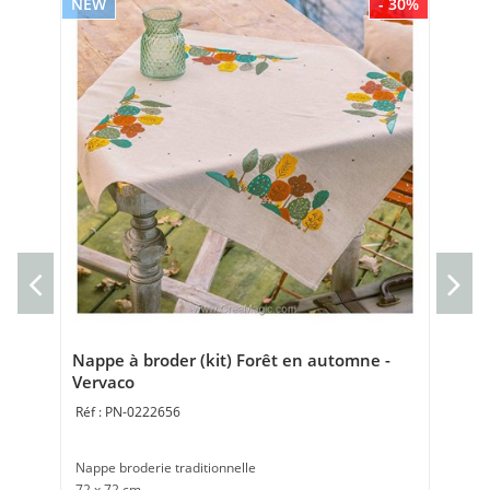
NEW
- 30%
NE
Cou
Cou
40 
Nappe à broder (kit) Forêt en automne -
Vervaco
PN-0222656
Nappe broderie traditionnelle
72 x 72 cm