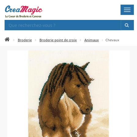
Togg
navi
Broderie
Broderie point de croix
Animaux
Chevaux