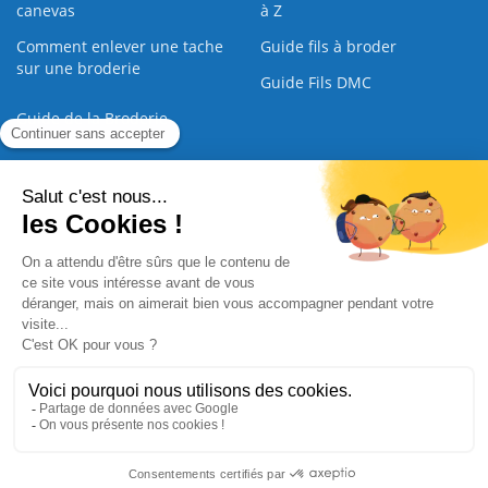
canevas
à Z
Comment enlever une tache
Guide fils à broder
sur une broderie
Guide Fils DMC
Guide de la Broderie
Commande Papier
|
Qui sommes nous
|
Nous contacter
|
Paiement sécurisé
|
C.G.V
2008 - 2026 © CreaMagic. ALL Rights Reserved.