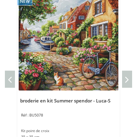
NEW
NE
Kit
Kit 
24 
broderie en kit Summer spendor - Luca-S
BU5078
Kit point de croix
35 x 35 cm