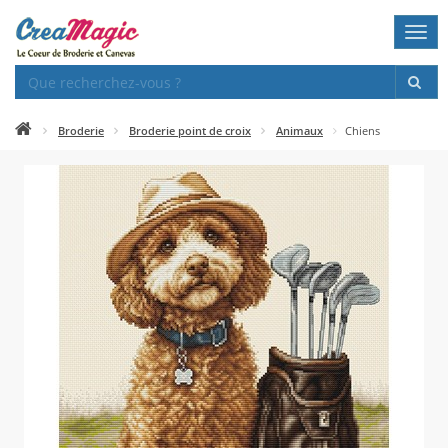
Togg
navi
Broderie
Broderie point de croix
Animaux
Chiens