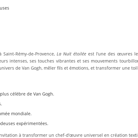
luses
 à Saint-Rémy-de-Provence,
La Nuit étoilée
est l’une des œuvres l
urs intenses, ses touches vibrantes et ses mouvements tourbillon
’univers de Van Gogh, mêler fils et émotions, et transformer une to
 plus célèbre de Van Gogh.
s.
ommée mondiale.
odeuses expérimentées.
invitation à transformer un chef-d’œuvre universel en création texti