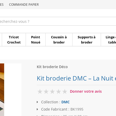
ES
COMMANDE PAPIER
Commande par référen
Tricot
Point
Coussin à
Supports à
Linge 
Crochet
Noué
broder
broder
tabl
Kit broderie Déco
Kit broderie DMC – La Nuit
0
Donner votre avis
Collection :
DMC
Code Fabricant :
BK1995