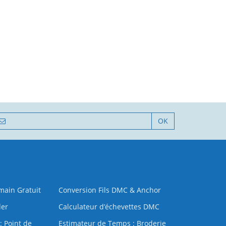
OK
 main Gratuit
Conversion Fils DMC & Anchor
der
Calculateur d’échevettes DMC
: Point de
Estimateur de Temps : Broderie