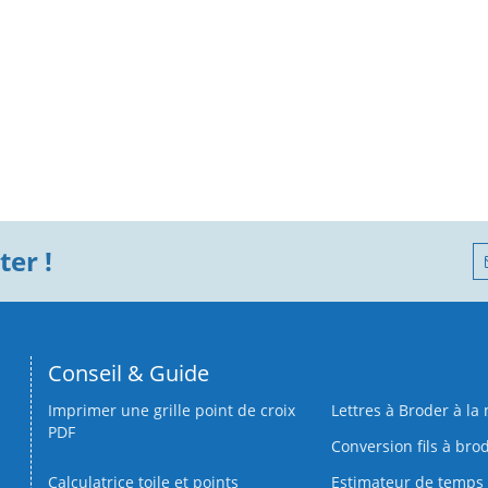
er !
Conseil & Guide
Imprimer une grille point de croix
Lettres à Broder à la
PDF
Conversion fils à bro
Calculatrice toile et points
Estimateur de temps 