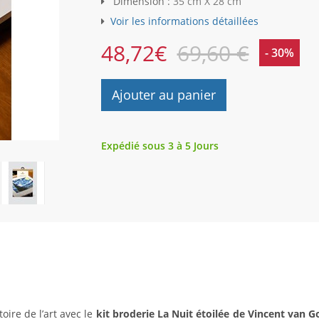
Dimension :
35 cm X 28 cm
Voir les informations détaillées
48,72
€
69,60 €
- 30%
Ajouter au panier
Expédié sous 3 à 5 Jours
oire de l’art avec le
kit broderie La Nuit étoilée de Vincent van