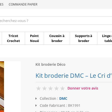
ES
COMMANDE PAPIER
Commande par référen
Tricot
Point
Coussin à
Supports à
Linge 
Crochet
Noué
broder
broder
tabl
Kit broderie Déco
Kit broderie DMC – Le Cri 
0
Donner votre avis
Collection :
DMC
Code Fabricant :
BK1991