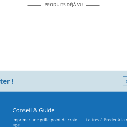
PRODUITS DÉJÀ VU
er !
Conseil & Guide
Imprimer une grille point de croix
Lettres à Broder à la
PDF