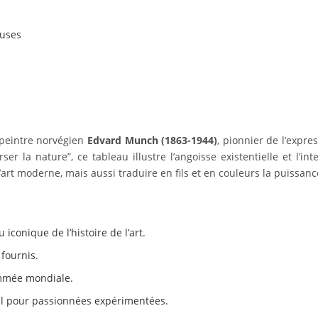
luses
 peintre norvégien
Edvard Munch (1863-1944)
, pionnier de l’expr
er la nature”, ce tableau illustre l’angoisse existentielle et l’in
l’art moderne, mais aussi traduire en fils et en couleurs la puissan
iconique de l’histoire de l’art.
s fournis.
ommée mondiale.
al pour passionnées expérimentées.