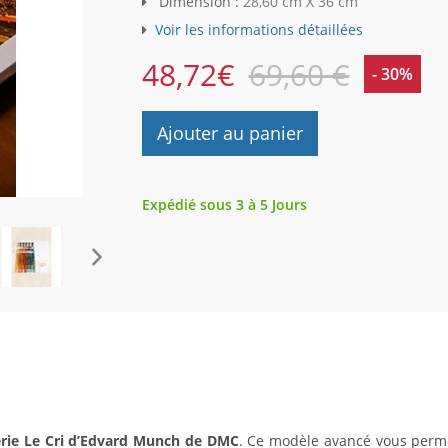
Dimension :
28,60 cm X 36 cm
Voir les informations détaillées
48,72
€
69,60 €
- 30%
Ajouter au panier
Expédié sous 3 à 5 Jours
erie Le Cri d’Edvard Munch de DMC
. Ce modèle avancé vous permet