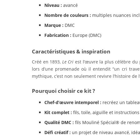
Niveau :
avancé
Nombre de couleurs :
multiples nuances inc
Marque :
DMC
Fabrication :
Europe (DMC)
Caractéristiques & inspiration
Créé en 1893,
Le Cri
est l’œuvre la plus célèbre du
lors d’une promenade où il entendit “un cri travers
mythique, c’est non seulement revivre l’histoire de 
Pourquoi choisir ce kit ?
Chef-d’œuvre intemporel :
recréez un tableau 
Kit complet :
fils, toile, aiguille et instruction
Qualité DMC :
fils Mouliné Spécial® de ren
Défi créatif :
un projet de niveau avancé, idé