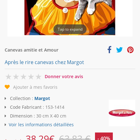
Tap to expand
Canevas amitie et Amour
Après le rire canevas chez Margot
0
Donner votre avis
Ajouter à mes favoris
Collection :
Margot
Code Fabricant :
153-1414
Dimension :
30 cm X 40 cm
Voir les informations détaillées
38,29
€
63,83 €
- 40%