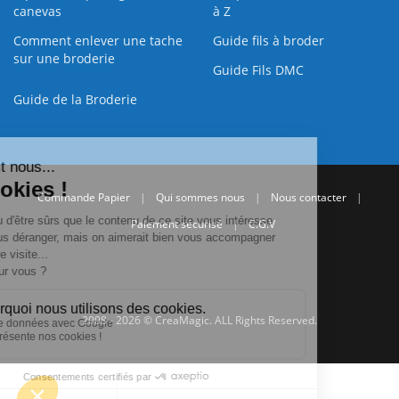
canevas
à Z
Comment enlever une tache
Guide fils à broder
sur une broderie
Guide Fils DMC
Guide de la Broderie
Commande Papier
|
Qui sommes nous
|
Nous contacter
|
Paiement sécurisé
|
C.G.V
2008 - 2026 © CreaMagic. ALL Rights Reserved.