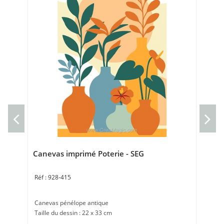
Can
Can
Tai
Canevas imprimé Poterie - SEG
928-415
Canevas pénélope antique
Taille du dessin : 22 x 33 cm