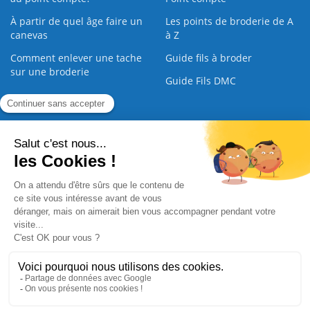
À partir de quel âge faire un
Les points de broderie de A
canevas
à Z
Comment enlever une tache
Guide fils à broder
sur une broderie
Guide Fils DMC
Guide de la Broderie
Commande Papier
|
Qui sommes nous
|
Nous contacter
|
Paiement sécurisé
|
C.G.V
2008 - 2026 © CreaMagic. ALL Rights Reserved.