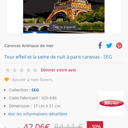
Tap to expand
Canevas Animaux de mer
Tour effeil et la seine de nuit à paris canevas - SEG
0
Donner votre avis
Ajouter à mes favoris
Collection :
SEG
Code Fabricant :
929-696
Dimension :
37 cm X 51 cm
Voir les informations détaillées
42,06
€
84,11 €
- 50%