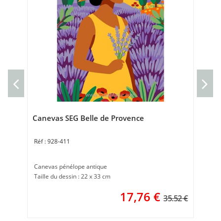
Can
Can
Tai
Canevas SEG Belle de Provence
928-411
Canevas pénélope antique
Taille du dessin : 22 x 33 cm
17,76
€
35.52 €