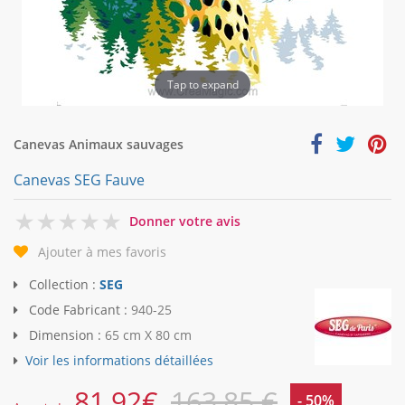
Tap to expand
Canevas Animaux sauvages
Canevas SEG Fauve
0
Donner votre avis
Ajouter à mes favoris
Collection :
SEG
Code Fabricant :
940-25
Dimension :
65 cm X 80 cm
Voir les informations détaillées
81,92
€
163,85 €
- 50%