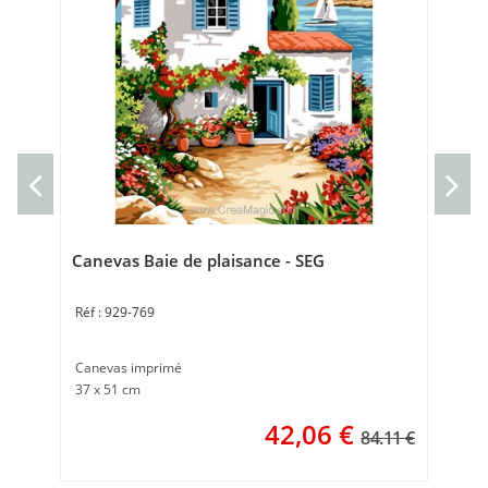
Ca
Can
Tai
Canevas Baie de plaisance - SEG
929-769
Canevas imprimé
37 x 51 cm
42,06
€
84.11 €