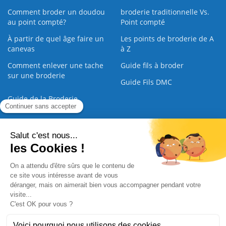
Comment broder un doudou
broderie traditionnelle Vs.
au point compté?
Point compté
À partir de quel âge faire un
Les points de broderie de A
canevas
à Z
Comment enlever une tache
Guide fils à broder
sur une broderie
Guide Fils DMC
Guide de la Broderie
Commande Papier
|
Qui sommes nous
|
Nous contacter
|
Paiement sécurisé
|
C.G.V
2008 - 2026 © CreaMagic. ALL Rights Reserved.