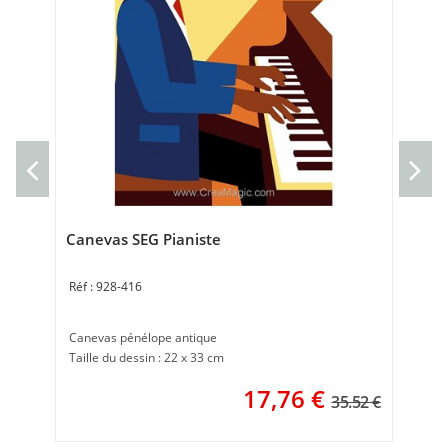
Ca
Can
Tai
Canevas SEG Pianiste
928-416
Canevas pénélope antique
Taille du dessin : 22 x 33 cm
17,76
€
35.52 €