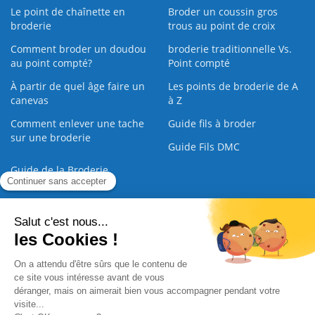
Le point de chaînette en
Broder un coussin gros
broderie
trous au point de croix
Comment broder un doudou
broderie traditionnelle Vs.
au point compté?
Point compté
À partir de quel âge faire un
Les points de broderie de A
canevas
à Z
Comment enlever une tache
Guide fils à broder
sur une broderie
Guide Fils DMC
Guide de la Broderie
Commande Papier
|
Qui sommes nous
|
Nous contacter
|
Paiement sécurisé
|
C.G.V