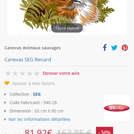
Tap to expand
Canevas Animaux sauvages
Canevas SEG Renard
0
Donner votre avis
Ajouter à mes favoris
Collection :
SEG
Code Fabricant :
940-28
Dimension :
65 cm X 80 cm
Voir les informations détaillées
81,92
€
163,85 €
- 50%