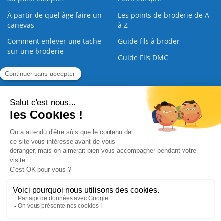
À partir de quel âge faire un
Les points de broderie de A
canevas
à Z
Comment enlever une tache
Guide fils à broder
sur une broderie
Guide Fils DMC
Guide de la Broderie
Commande Papier
|
Qui sommes nous
|
Nous contacter
|
Paiement sécurisé
|
C.G.V
2008 - 2026 © CreaMagic. ALL Rights Reserved.