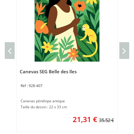
Can
Can
30 
Canevas SEG Belle des îles
928-407
Canevas pénélope antique
Taille du dessin : 22 x 33 cm
21,31
€
35.52 €