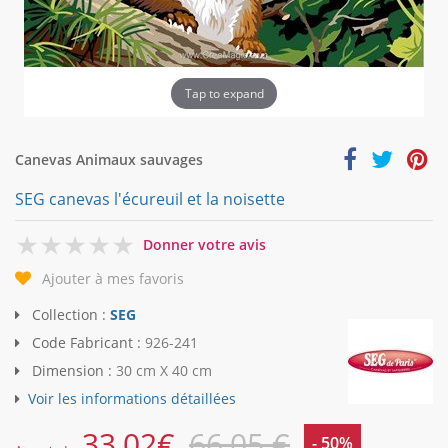
Tap to expand
Canevas Animaux sauvages
SEG canevas l'écureuil et la noisette
0
Donner votre avis
Ajouter à mes favoris
Collection :
SEG
Code Fabricant :
926-241
Dimension :
30 cm X 40 cm
Voir les informations détaillées
33,02
€
66,05 €
- 50%