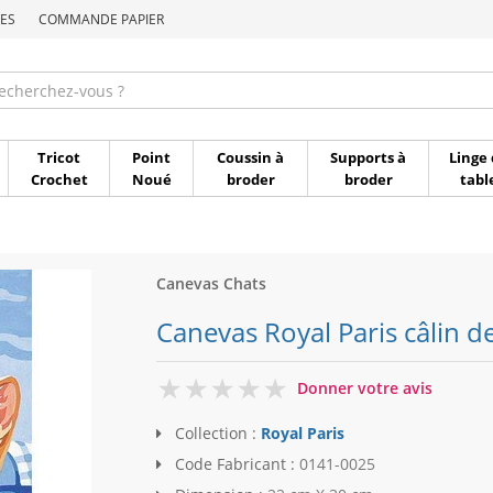
ES
COMMANDE PAPIER
Commande par référen
Tricot
Point
Coussin à
Supports à
Linge 
Crochet
Noué
broder
broder
tabl
Canevas Chats
Canevas Royal Paris câlin d
0
Donner votre avis
Collection :
Royal Paris
Code Fabricant :
0141-0025