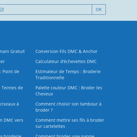
OK
 main Gratuit
Conversion Fils DMC & Anchor
der
Calculateur d’échevettes DMC
: Point de
Estimateur de Temps : Broderie
Traditionnelle
 Teintes de
Palette couleur DMC : Broder les
Cheveux
ciseaux à
Comment choisir son tambour à
broder ?
on DMC vers
Comment mettre ses fils à broder
sur cartelettes
la broderie
Comment broder une nappe