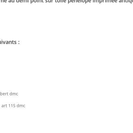
ême au demi point sur toile pénélope imprimée antiq
ivants :
olbert dmc
é art 115 dmc