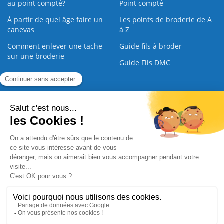
au point compté?
Point compté
À partir de quel âge faire un
Les points de broderie de A
canevas
à Z
Comment enlever une tache
Guide fils à broder
sur une broderie
Guide Fils DMC
Guide de la Broderie
Commande Papier
|
Qui sommes nous
|
Nous contacter
|
Paiement sécurisé
|
C.G.V
2008 - 2026 © CreaMagic. ALL Rights Reserved.