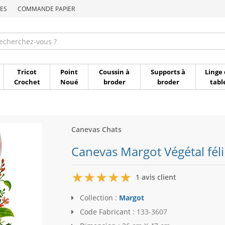
ES
COMMANDE PAPIER
Commande par référen
Tricot
Point
Coussin à
Supports à
Linge 
Crochet
Noué
broder
broder
tabl
Canevas Chats
Canevas Margot Végétal fél
5
1 avis client
Collection :
Margot
Code Fabricant :
133-3607