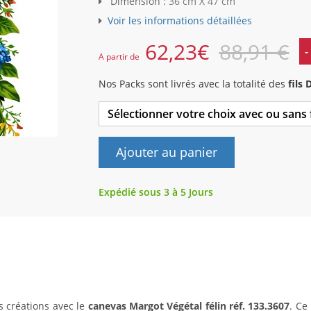
Dimension :
36 cm X 47 cm
Voir les informations détaillées
62,23
€
88,91 €
-
A partir de
Nos Packs sont livrés avec la totalité des
fils
Sélectionner votre choix avec ou sans
Ajouter au panier
Expédié sous 3 à 5 Jours
s créations avec le
canevas Margot Végétal félin réf. 133.3607
. Ce