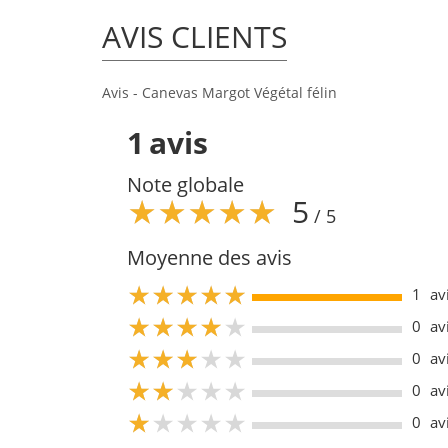
AVIS CLIENTS
Avis - Canevas Margot Végétal félin
1
avis
Note globale
5
/ 5
Moyenne des avis
5
1
av
5
0
av
5
0
av
5
0
av
5
0
av