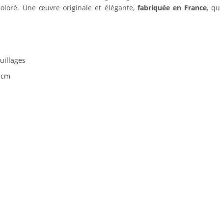
coloré. Une œuvre originale et élégante,
fabriquée en France
, q
euillages
0 cm