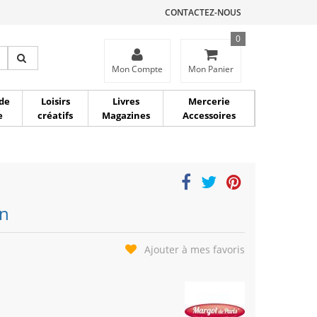
CONTACTEZ-NOUS
0
ce
Mon Compte
Mon Panier
de
Loisirs
Livres
Mercerie
e
créatifs
Magazines
Accessoires
in
Ajouter à mes favoris