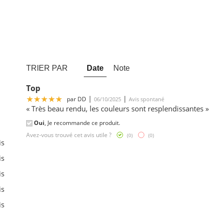
TRIER PAR
Date
Note
Top
5
|
|
par
DD
06/10/2025
Avis spontané
« Très beau rendu, les couleurs sont resplendissantes »
Oui
, Je recommande ce produit.
Avez-vous trouvé cet avis utile ?
(
0
)
(
0
)
is
is
is
is
is