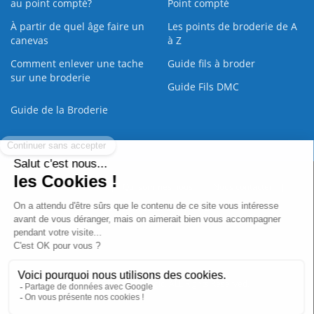
au point compté?
Point compté
À partir de quel âge faire un
Les points de broderie de A
canevas
à Z
Comment enlever une tache
Guide fils à broder
sur une broderie
Guide Fils DMC
Guide de la Broderie
Commande Papier
|
Qui sommes nous
|
Nous contacter
|
Paiement sécurisé
|
C.G.V
2008 - 2026 © CreaMagic. ALL Rights Reserved.