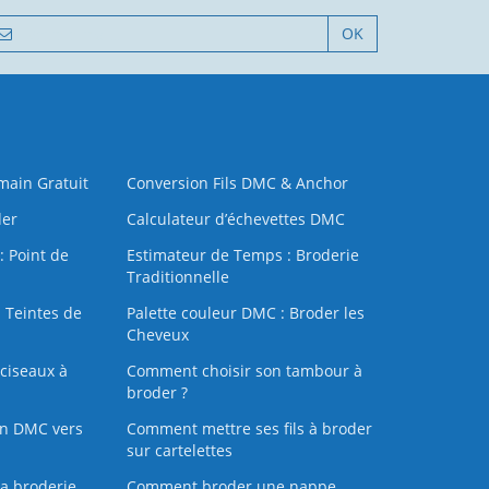
OK
 main Gratuit
Conversion Fils DMC & Anchor
der
Calculateur d’échevettes DMC
: Point de
Estimateur de Temps : Broderie
Traditionnelle
 Teintes de
Palette couleur DMC : Broder les
Cheveux
ciseaux à
Comment choisir son tambour à
broder ?
on DMC vers
Comment mettre ses fils à broder
sur cartelettes
la broderie
Comment broder une nappe