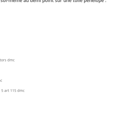
 soi-même au demi point sur une toile pénélope :
etors dmc
mc
e 5 art 115 dmc