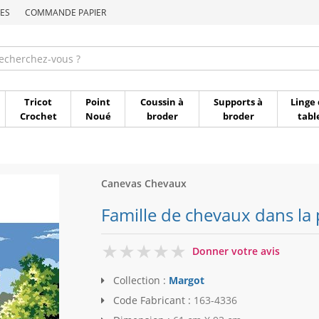
ES
COMMANDE PAPIER
Commande par référen
Tricot
Point
Coussin à
Supports à
Linge 
Crochet
Noué
broder
broder
tabl
Canevas Chevaux
Famille de chevaux dans la 
0
Donner votre avis
Collection :
Margot
Code Fabricant :
163-4336