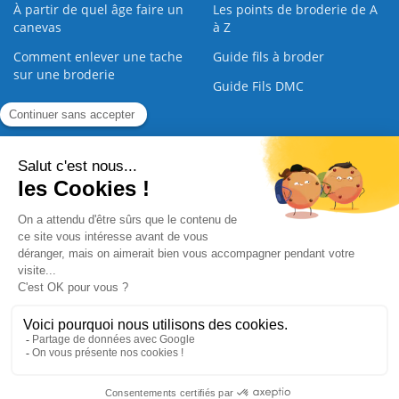
À partir de quel âge faire un
Les points de broderie de A
canevas
à Z
Comment enlever une tache
Guide fils à broder
sur une broderie
Guide Fils DMC
Guide de la Broderie
Commande Papier
|
Qui sommes nous
|
Nous contacter
|
Paiement sécurisé
|
C.G.V
2008 - 2026 © CreaMagic. ALL Rights Reserved.