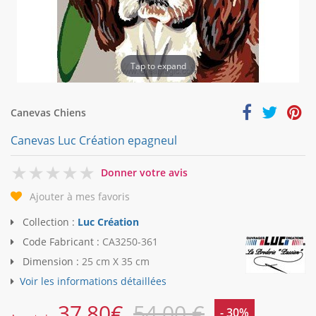
Tap to expand
Canevas Chiens
Canevas Luc Création epagneul
0
Donner votre avis
Ajouter à mes favoris
Collection :
Luc Création
Code Fabricant :
CA3250-361
Dimension :
25 cm X 35 cm
Voir les informations détaillées
37,80
€
54,00 €
- 30%