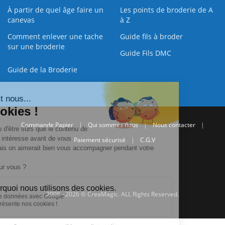
À partir de quel âge faire un
Les points de broderie de A
canevas
à Z
Comment enlever une tache
Guide fils à broder
sur une broderie
Guide Fils DMC
Guide de la Broderie
Commande Papier
|
Qui sommes nous
|
Nous contacter
|
Paiement sécurisé
|
C.G.V
2008 - 2026 © CreaMagic. ALL Rights Reserved.