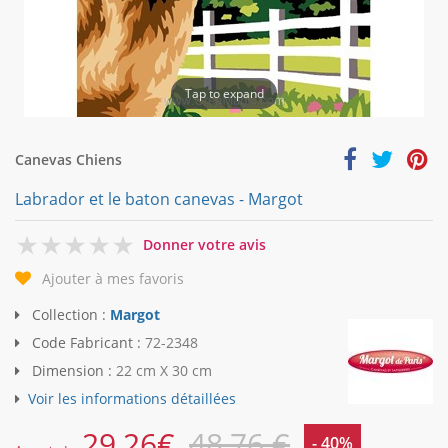
Tap to expand
Canevas Chiens
Labrador et le baton canevas - Margot
0
Donner votre avis
Ajouter à mes favoris
Collection :
Margot
Code Fabricant :
72-2348
Dimension :
22 cm X 30 cm
Voir les informations détaillées
29,26
€
48,76 €
- 40%