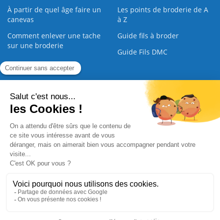
À partir de quel âge faire un
Les points de broderie de A
canevas
à Z
Comment enlever une tache
Guide fils à broder
sur une broderie
Guide Fils DMC
Guide de la Broderie
Commande Papier
|
Qui sommes nous
|
Nous contacter
|
Paiement sécurisé
|
C.G.V
2008 - 2026 © CreaMagic. ALL Rights Reserved.