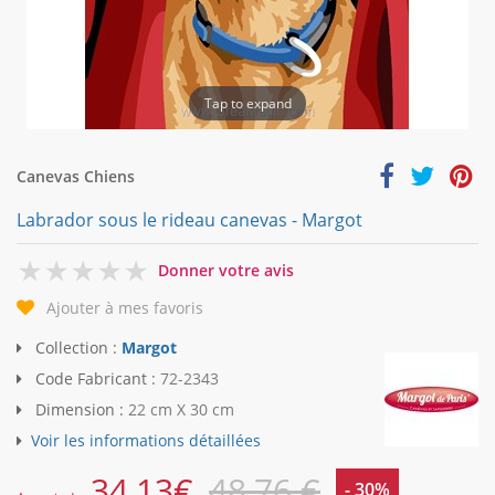
Tap to expand
Canevas Chiens
Labrador sous le rideau canevas - Margot
0
Donner votre avis
Ajouter à mes favoris
Collection :
Margot
Code Fabricant :
72-2343
Dimension :
22 cm X 30 cm
Voir les informations détaillées
34,13
€
48,76 €
- 30%