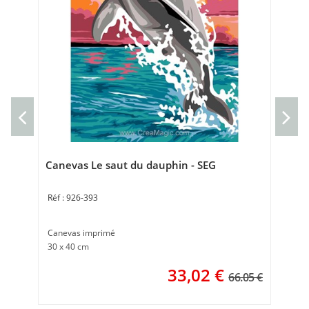
Can
Can
Tai
Canevas Le saut du dauphin - SEG
926-393
Canevas imprimé
30 x 40 cm
33,02
€
66.05 €