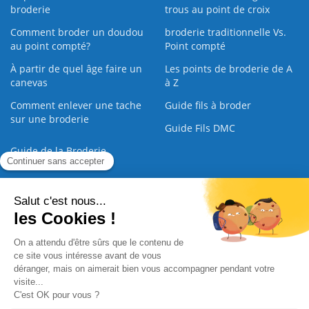
broderie
trous au point de croix
Comment broder un doudou
broderie traditionnelle Vs.
au point compté?
Point compté
À partir de quel âge faire un
Les points de broderie de A
canevas
à Z
Comment enlever une tache
Guide fils à broder
sur une broderie
Guide Fils DMC
Guide de la Broderie
Commande Papier
|
Qui sommes nous
|
Nous contacter
|
Paiement sécurisé
|
C.G.V