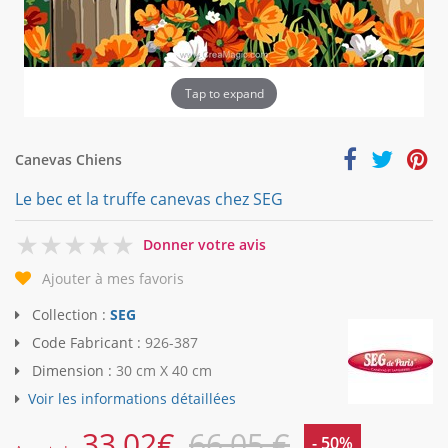
Tap to expand
Canevas Chiens
Le bec et la truffe canevas chez SEG
0
Donner votre avis
Ajouter à mes favoris
Collection :
SEG
Code Fabricant :
926-387
Dimension :
30 cm X 40 cm
Voir les informations détaillées
33,02
€
66,05 €
- 50%