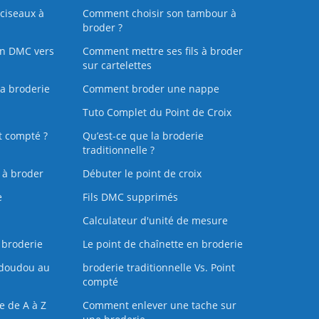
ciseaux à
Comment choisir son tambour à
broder ?
on DMC vers
Comment mettre ses fils à broder
sur cartelettes
la broderie
Comment broder une nappe
Tuto Complet du Point de Croix
t compté ?
Qu’est-ce que la broderie
traditionnelle ?
s à broder
Débuter le point de croix
e
Fils DMC supprimés
Calculateur d'unité de mesure
 broderie
Le point de chaînette en broderie
doudou au
broderie traditionnelle Vs. Point
compté
e de A à Z
Comment enlever une tache sur