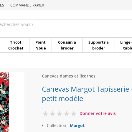
ES
COMMANDE PAPIER
Commande par référen
Tricot
Point
Coussin à
Supports à
Linge 
Crochet
Noué
broder
broder
tabl
Canevas dames et licornes
Canevas Margot Tapisserie –
petit modèle
0
Donner votre avis
Collection :
Margot