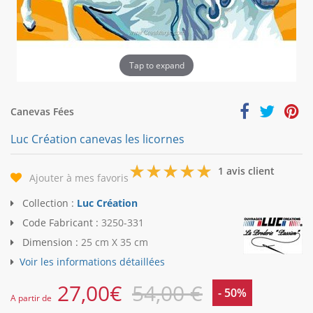
Tap to expand
Canevas Fées
Luc Création canevas les licornes
5
1 avis client
Ajouter à mes favoris
Collection :
Luc Création
Code Fabricant :
3250-331
Dimension :
25 cm X 35 cm
Voir les informations détaillées
27,00
€
54,00 €
- 50%
A partir de