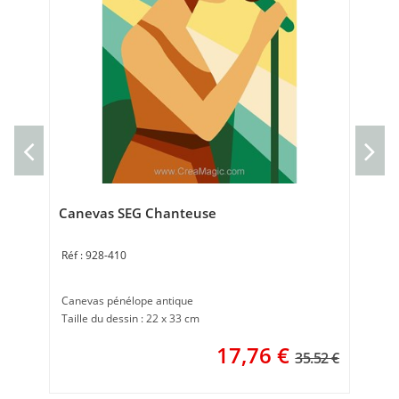
Can
Can
Tai
Canevas SEG Chanteuse
928-410
Canevas pénélope antique
Taille du dessin : 22 x 33 cm
17,76
€
35.52 €