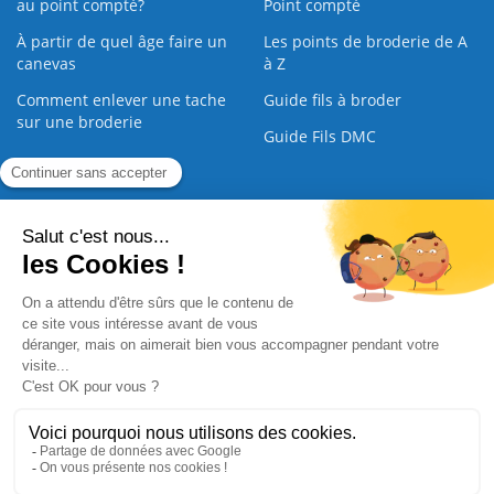
au point compté?
Point compté
À partir de quel âge faire un
Les points de broderie de A
canevas
à Z
Comment enlever une tache
Guide fils à broder
sur une broderie
Guide Fils DMC
Guide de la Broderie
Commande Papier
|
Qui sommes nous
|
Nous contacter
|
Paiement sécurisé
|
C.G.V
2008 - 2026 © CreaMagic. ALL Rights Reserved.