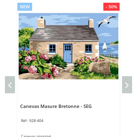
NEW
- 50%
NE
Can
Can
Tai
Canevas Masure Bretonne - SEG
928-404
Canevas imprimé