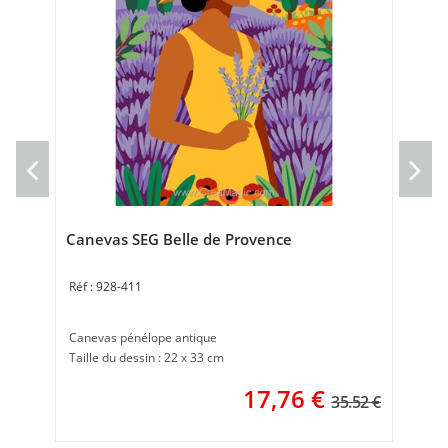
Can
Can
Tai
Canevas SEG Belle de Provence
928-411
Canevas pénélope antique
Taille du dessin : 22 x 33 cm
17,76
€
35.52 €