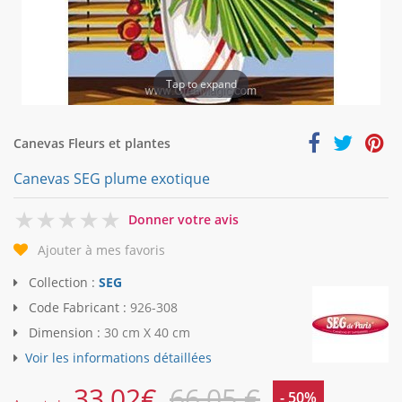
Tap to expand
Canevas Fleurs et plantes
Canevas SEG plume exotique
0
Donner votre avis
Ajouter à mes favoris
Collection :
SEG
Code Fabricant :
926-308
Dimension :
30 cm X 40 cm
Voir les informations détaillées
33,02
€
66,05 €
- 50%