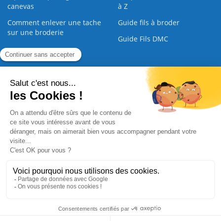
canevas
à Z
Comment enlever une tache
Guide fils à broder
sur une broderie
Guide Fils DMC
Guide de la Broderie
Commande Papier
|
Qui sommes nous
|
Nous contacter
|
Paiement sécurisé
|
C.G.V
2008 - 2026 © CreaMagic. ALL Rights Reserved.