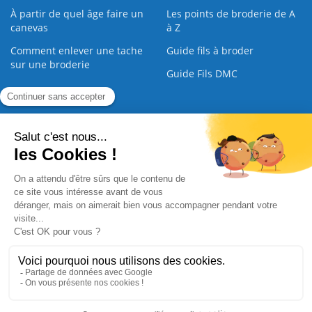
À partir de quel âge faire un
Les points de broderie de A
canevas
à Z
Comment enlever une tache
Guide fils à broder
sur une broderie
Guide Fils DMC
Guide de la Broderie
Commande Papier
|
Qui sommes nous
|
Nous contacter
|
Paiement sécurisé
|
C.G.V
2008 - 2026 © CreaMagic. ALL Rights Reserved.