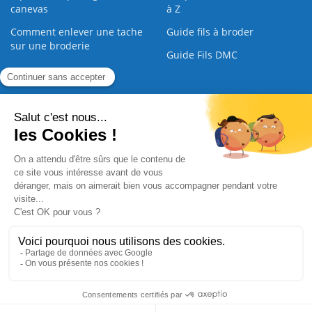
canevas
à Z
Comment enlever une tache
Guide fils à broder
sur une broderie
Guide Fils DMC
Guide de la Broderie
Commande Papier
|
Qui sommes nous
|
Nous contacter
|
Paiement sécurisé
|
C.G.V
2008 - 2026 © CreaMagic. ALL Rights Reserved.