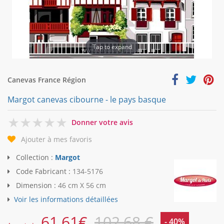
Tap to expand
Canevas France Région
Margot canevas cibourne - le pays basque
0
Donner votre avis
Ajouter à mes favoris
Collection :
Margot
Code Fabricant :
134-5176
Dimension :
46 cm X 56 cm
Voir les informations détaillées
61,61
€
102,68 €
- 40%