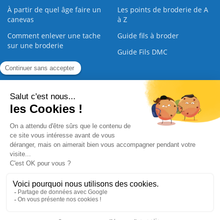
À partir de quel âge faire un
Les points de broderie de A
canevas
à Z
Comment enlever une tache
Guide fils à broder
sur une broderie
Guide Fils DMC
Guide de la Broderie
Commande Papier
|
Qui sommes nous
|
Nous contacter
|
Paiement sécurisé
|
C.G.V
2008 - 2026 © CreaMagic. ALL Rights Reserved.