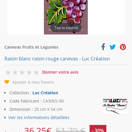
Tap to expand
Canevas Fruits et Legumes
Raisin blanc raisin rouge canevas - Luc Création
0
Donner votre avis
Ajouter à mes favoris
Collection :
Luc Création
Code Fabricant :
CA3065-90
Dimension :
20 cm X 54 cm
Voir les informations détaillées
36,25
€
51,79 €
- 30%