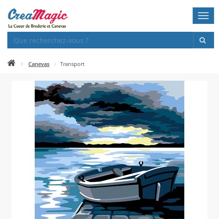
Togg
navi
Canevas
Transport