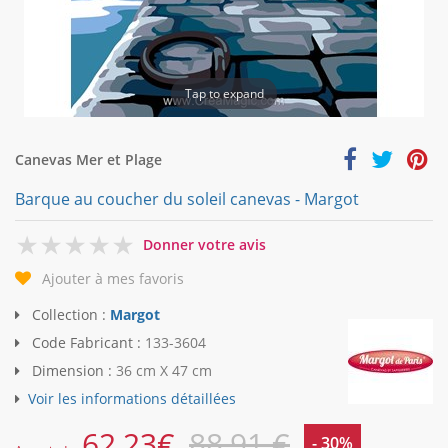
Tap to expand
Canevas Mer et Plage
Barque au coucher du soleil canevas - Margot
0
Donner votre avis
Ajouter à mes favoris
Collection :
Margot
Code Fabricant :
133-3604
Dimension :
36 cm X 47 cm
Voir les informations détaillées
62,23
€
88,91 €
- 30%