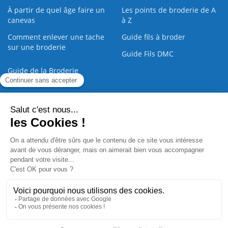
À partir de quel âge faire un
Les points de broderie de A
canevas
à Z
Comment enlever une tache
Guide fils à broder
sur une broderie
Guide Fils DMC
Guide de la Broderie
Commande Papier
|
Qui sommes nous
|
Nous contacter
|
Paiement sécurisé
|
C.G.V
2008 - 2026 © CreaMagic. ALL Rights Reserved.