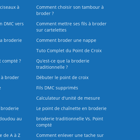
ciseaux à
Comment choisir son tambour à
broder ?
on DMC vers
Comment mettre ses fils à broder
sur cartelettes
la broderie
Comment broder une nappe
Tuto Complet du Point de Croix
t compté ?
Qu’est-ce que la broderie
traditionnelle ?
s à broder
Débuter le point de croix
e
Fils DMC supprimés
Calculateur d'unité de mesure
 broderie
Le point de chaînette en broderie
doudou au
broderie traditionnelle Vs. Point
compté
e de A à Z
Comment enlever une tache sur