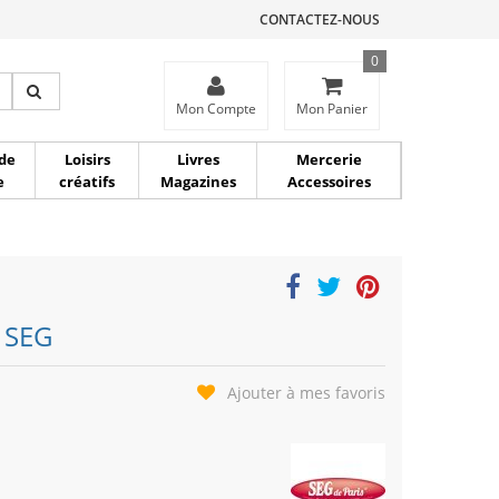
CONTACTEZ-NOUS
0
ce
Mon Compte
Mon Panier
de
Loisirs
Livres
Mercerie
e
créatifs
Magazines
Accessoires
- SEG
Ajouter à mes favoris