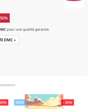
 50%
 DMC
pour une qualité garantie.
 fil DMC
 30%
NEW
- 50%
NEW