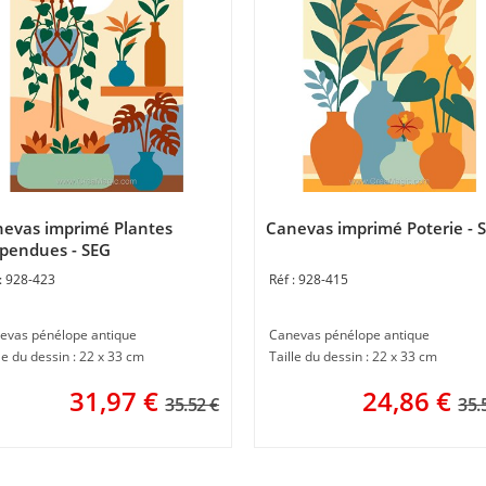
evas imprimé Plantes
Canevas imprimé Poterie - 
pendues - SEG
928-423
928-415
evas pénélope antique
Canevas pénélope antique
le du dessin : 22 x 33 cm
Taille du dessin : 22 x 33 cm
31,97
€
24,86
€
35.52 €
35.