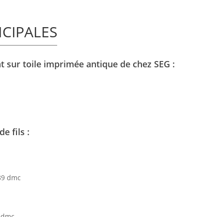
NCIPALES
 sur toile imprimée antique de chez SEG :
e fils :
 89 dmc
t dmc