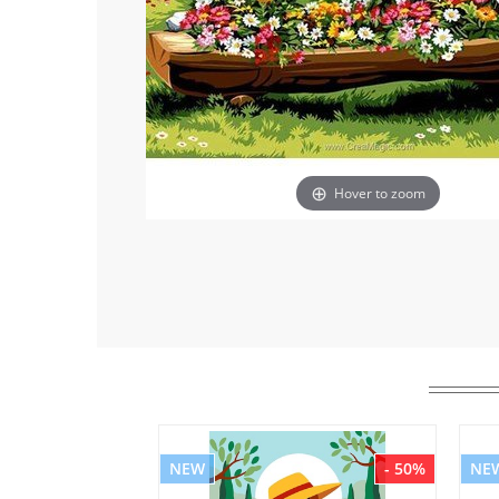
Hover to zoom
NEW
- 50%
NE