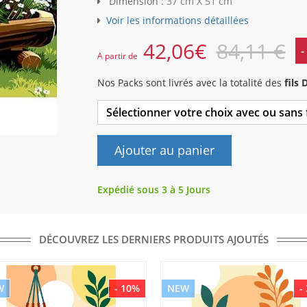
Dimension :
37 cm X 51 cm
Voir les informations détaillées
42,06
€
84,11 €
-
A partir de
Nos Packs sont livrés avec la totalité des
fils
Sélectionner votre choix avec ou sans
Ajouter au panier
Expédié sous 3 à 5 Jours
DÉCOUVREZ LES DERNIERS PRODUITS AJOUTÉS
W
- 10%
NEW
-