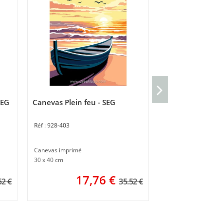
Canevas SEG Vi
SEG
Canevas Plein feu - SEG
928-409
928-403
Canevas pénélope 
Taille du dessin : 2
Canevas imprimé
1
30 x 40 cm
17,76
€
52 €
35.52 €