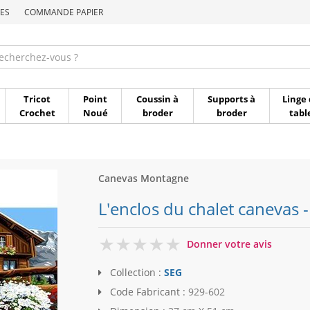
ES
COMMANDE PAPIER
Commande par référen
Tricot
Point
Coussin à
Supports à
Linge 
Crochet
Noué
broder
broder
tabl
Canevas Montagne
L'enclos du chalet canevas 
0
Donner votre avis
Collection :
SEG
Code Fabricant :
929-602