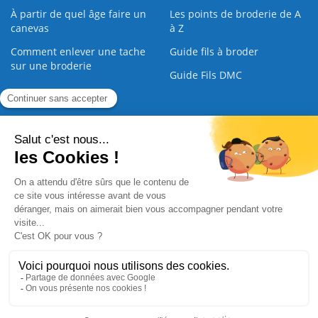
À partir de quel âge faire un
Les points de broderie de A
canevas
à Z
Comment enlever une tache
Guide fils à broder
sur une broderie
Guide Fils DMC
Guide de la Broderie
Commande Papier
|
Qui sommes nous
|
Nous contacter
|
Paiement sécurisé
|
C.G.V
2008 - 2026 © CreaMagic. ALL Rights Reserved.