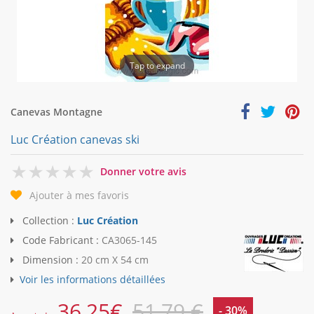
Tap to expand
Canevas Montagne
Luc Création canevas ski
0
Donner votre avis
Ajouter à mes favoris
Collection :
Luc Création
Code Fabricant :
CA3065-145
Dimension :
20 cm X 54 cm
Voir les informations détaillées
36,25
€
51,79 €
- 30%