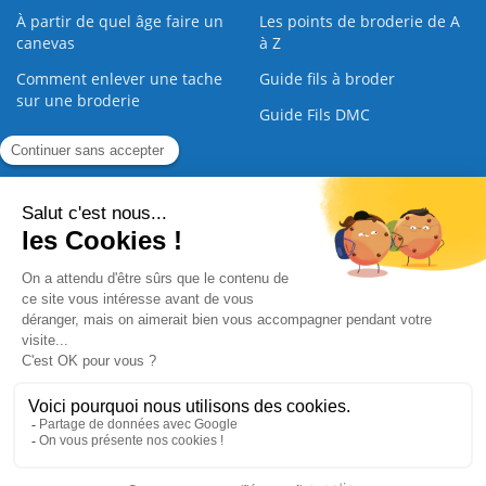
À partir de quel âge faire un
Les points de broderie de A
canevas
à Z
Comment enlever une tache
Guide fils à broder
sur une broderie
Guide Fils DMC
Guide de la Broderie
Commande Papier
|
Qui sommes nous
|
Nous contacter
|
Paiement sécurisé
|
C.G.V
2008 - 2026 © CreaMagic. ALL Rights Reserved.