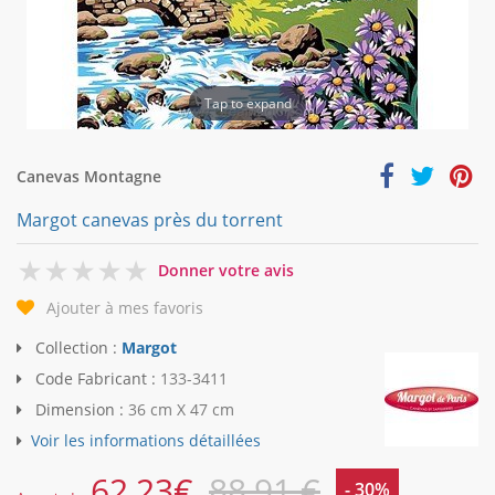
Tap to expand
Canevas Montagne
Margot canevas près du torrent
0
Donner votre avis
Ajouter à mes favoris
Collection :
Margot
Code Fabricant :
133-3411
Dimension :
36 cm X 47 cm
Voir les informations détaillées
62,23
€
88,91 €
- 30%