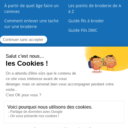
À partir de quel âge faire un
Les points de broderie de A
canevas
à Z
Comment enlever une tache
Guide fils à broder
sur une broderie
Guide Fils DMC
Guide de la Broderie
Commande Papier
|
Qui sommes nous
|
Nous contacter
|
Paiement sécurisé
|
C.G.V
2008 - 2026 © CreaMagic. ALL Rights Reserved.