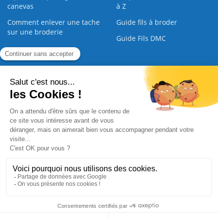
canevas
à Z
Comment enlever une tache
Guide fils à broder
sur une broderie
Guide Fils DMC
Guide de la Broderie
Commande Papier
|
Qui sommes nous
|
Nous contacter
|
Paiement sécurisé
|
C.G.V
2008 - 2026 © CreaMagic. ALL Rights Reserved.