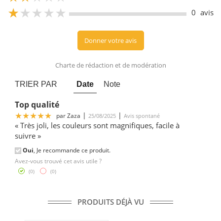
5
0
avis
Donner votre avis
Charte de rédaction et de modération
TRIER PAR
Date
Note
Top qualité
5
|
|
par
Zaza
25/08/2025
Avis spontané
« Très joli, les couleurs sont magnifiques, facile à
suivre »
Oui
, Je recommande ce produit.
Avez-vous trouvé cet avis utile ?
(
0
)
(
0
)
PRODUITS DÉJÀ VU