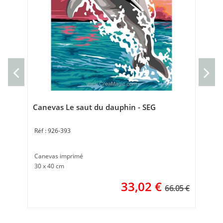
Can
Can
30 
Canevas Le saut du dauphin - SEG
926-393
Canevas imprimé
30 x 40 cm
33,02
€
66.05 €