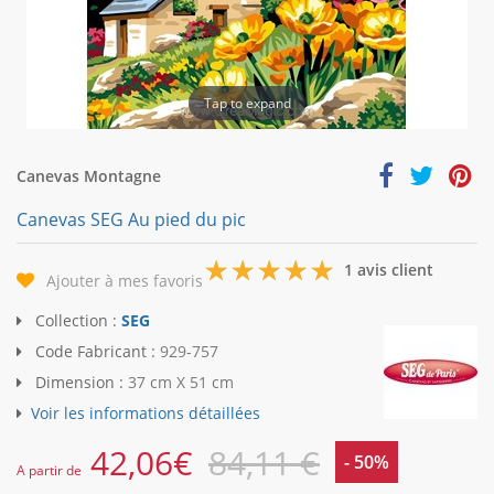
Tap to expand
Canevas Montagne
Canevas SEG Au pied du pic
5
1 avis client
Ajouter à mes favoris
Collection :
SEG
Code Fabricant :
929-757
Dimension :
37 cm X 51 cm
Voir les informations détaillées
42,06
€
84,11 €
- 50%
A partir de