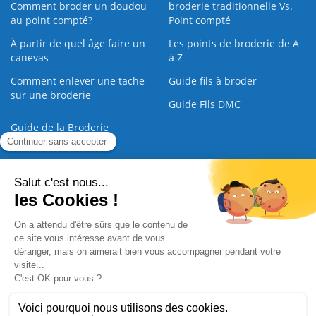
Comment broder un doudou
broderie traditionnelle Vs.
au point compté?
Point compté
À partir de quel âge faire un
Les points de broderie de A
canevas
à Z
Comment enlever une tache
Guide fils à broder
sur une broderie
Guide Fils DMC
Guide de la Broderie
Commande Papier
|
Qui sommes nous
|
Nous contacter
|
Paiement sécurisé
|
C.G.V
2008 - 2026 © CreaMagic. ALL Rights Reserved.