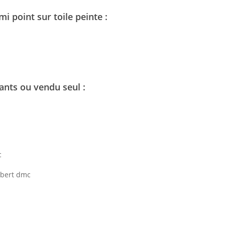
i point sur toile peinte :
ants ou vendu seul :
c
olbert dmc