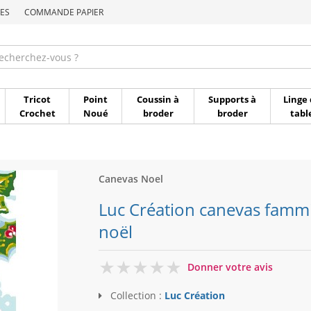
ES
COMMANDE PAPIER
Commande par référen
Tricot
Point
Coussin à
Supports à
Linge 
Crochet
Noué
broder
broder
tabl
Canevas Noel
Luc Création canevas famm
noël
0
Donner votre avis
Collection :
Luc Création