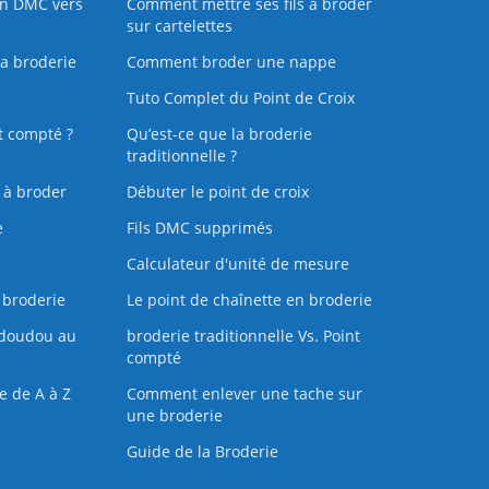
on DMC vers
Comment mettre ses fils à broder
sur cartelettes
la broderie
Comment broder une nappe
Tuto Complet du Point de Croix
t compté ?
Qu’est-ce que la broderie
traditionnelle ?
s à broder
Débuter le point de croix
e
Fils DMC supprimés
Calculateur d'unité de mesure
 broderie
Le point de chaînette en broderie
doudou au
broderie traditionnelle Vs. Point
compté
e de A à Z
Comment enlever une tache sur
une broderie
Guide de la Broderie