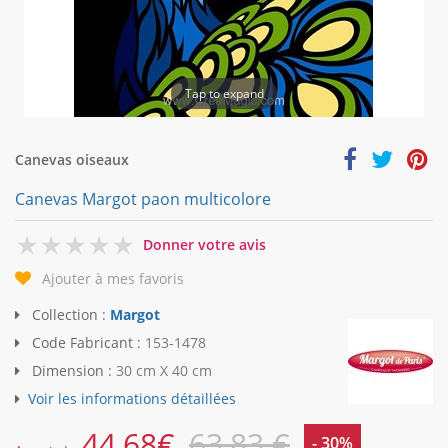
Tap to expand
Canevas oiseaux
Canevas Margot paon multicolore
0
Donner votre avis
Ajouter à mes favoris
Collection :
Margot
Code Fabricant :
153-1478
Dimension :
30 cm X 40 cm
Voir les informations détaillées
44,68
€
63,83 €
- 30%