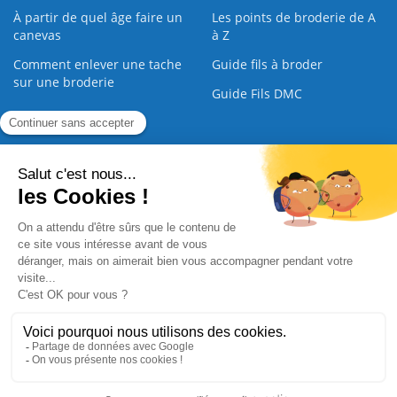
À partir de quel âge faire un
Les points de broderie de A
canevas
à Z
Comment enlever une tache
Guide fils à broder
sur une broderie
Guide Fils DMC
Guide de la Broderie
Commande Papier
|
Qui sommes nous
|
Nous contacter
|
Paiement sécurisé
|
C.G.V
2008 - 2026 © CreaMagic. ALL Rights Reserved.