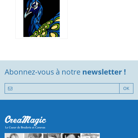
Abonnez-vous à notre
newsletter !
OK