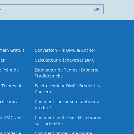
OK
 main Gratuit
Conversion Fils DMC & Anchor
der
Calculateur d’échevettes DMC
: Point de
Estimateur de Temps : Broderie
Traditionnelle
 Teintes de
Palette couleur DMC : Broder les
Cheveux
ciseaux à
Comment choisir son tambour à
broder ?
on DMC vers
Comment mettre ses fils à broder
sur cartelettes
la broderie
Comment broder une nappe