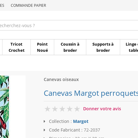
ES
COMMANDE PAPIER
Commande par référen
Tricot
Point
Coussin à
Supports à
Linge 
Crochet
Noué
broder
broder
tabl
Canevas oiseaux
Canevas Margot perroquets
0
Donner votre avis
Collection :
Margot
Code Fabricant :
72-2037