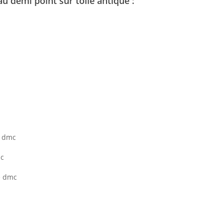
u demi point sur toile antique :
e dmc
mc
é dmc