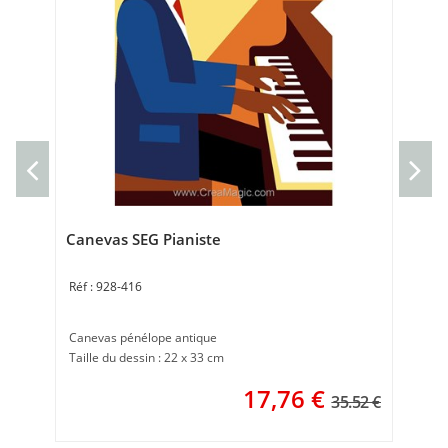
Ca
Can
Tai
Canevas SEG Pianiste
928-416
Canevas pénélope antique
Taille du dessin : 22 x 33 cm
17,76
€
35.52 €