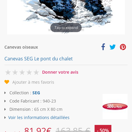
Tap to expand
Canevas oiseaux
Canevas SEG Le pont du chalet
0
Donner votre avis
Ajouter à mes favoris
Collection :
SEG
Code Fabricant :
940-23
Dimension :
65 cm X 80 cm
Voir les informations détaillées
81,92
€
163,85 €
- 50%