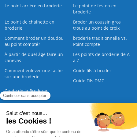
Le point arrière en broderie
Le point de feston en
broderie
Le point de chaînette en
Broder un coussin gros
broderie
trous au point de croix
Comment broder un doudou
broderie traditionnelle Vs.
au point compté?
Point compté
À partir de quel âge faire un
Les points de broderie de A
canevas
à Z
Comment enlever une tache
Guide fils à broder
sur une broderie
Guide Fils DMC
Guide de la Broderie
Commande Papier
|
Qui sommes nous
|
Nous contacter
|
Paiement sécurisé
|
C.G.V