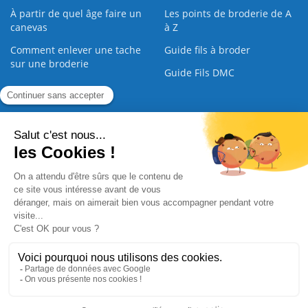
À partir de quel âge faire un
Les points de broderie de A
canevas
à Z
Comment enlever une tache
Guide fils à broder
sur une broderie
Guide Fils DMC
Guide de la Broderie
Commande Papier
|
Qui sommes nous
|
Nous contacter
|
Paiement sécurisé
|
C.G.V
2008 - 2026 © CreaMagic. ALL Rights Reserved.