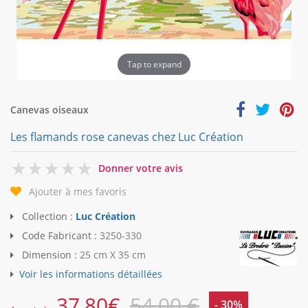
Tap to expand
Canevas oiseaux
Les flamands rose canevas chez Luc Création
0
Donner votre avis
Ajouter à mes favoris
Collection :
Luc Création
Code Fabricant :
3250-330
Dimension :
25 cm X 35 cm
Voir les informations détaillées
37,80
€
54,00 €
- 30%