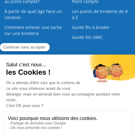
au point compté?
Point compté
À partir de quel âge faire un
Les points de broderie de A
canevas
à Z
Comment enlever une tache
Guide fils à broder
sur une broderie
Guide Fils DMC
Guide de la Broderie
Commande Papier
|
Qui sommes nous
|
Nous contacter
|
Paiement sécurisé
|
C.G.V
2008 - 2026 © CreaMagic. ALL Rights Reserved.