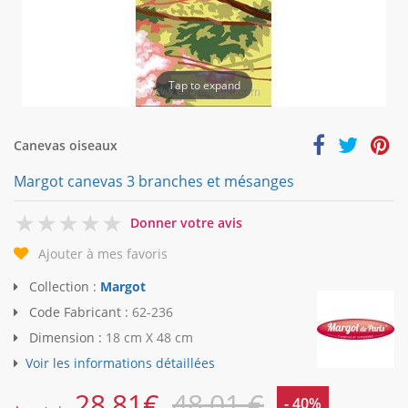
Tap to expand
Canevas oiseaux
Margot canevas 3 branches et mésanges
0
Donner votre avis
Ajouter à mes favoris
Collection :
Margot
Code Fabricant :
62-236
Dimension :
18 cm X 48 cm
Voir les informations détaillées
28,81
€
48,01 €
- 40%