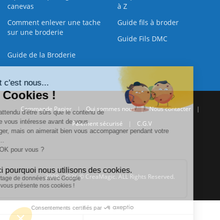
canevas
à Z
Comment enlever une tache
Guide fils à broder
sur une broderie
Guide Fils DMC
Guide de la Broderie
Commande Papier
|
Qui sommes nous
|
Nous contacter
|
Paiement sécurisé
|
C.G.V
2008 - 2026 © CreaMagic. ALL Rights Reserved.