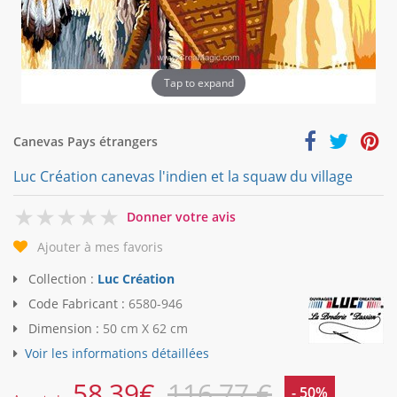
Tap to expand
Canevas Pays étrangers
Luc Création canevas l'indien et la squaw du village
0
Donner votre avis
Ajouter à mes favoris
Collection :
Luc Création
Code Fabricant :
6580-946
Dimension :
50 cm X 62 cm
Voir les informations détaillées
58,39
€
116,77 €
- 50%