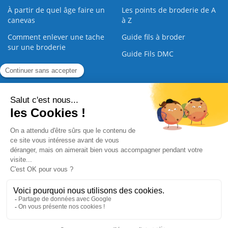
À partir de quel âge faire un
Les points de broderie de A
canevas
à Z
Comment enlever une tache
Guide fils à broder
sur une broderie
Guide Fils DMC
Guide de la Broderie
Commande Papier
|
Qui sommes nous
|
Nous contacter
|
Paiement sécurisé
|
C.G.V
2008 - 2026 © CreaMagic. ALL Rights Reserved.