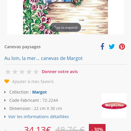
Tap to expand
Canevas paysages
Au loin, la mer… canevas de Margot
0
Donner votre avis
Ajouter à mes favoris
Collection :
Margot
Code Fabricant :
72-2244
Dimension :
22 cm X 30 cm
Voir les informations détaillées
34,13
€
48,76 €
- 30%