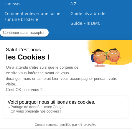
canevas
à Z
Comment enlever une tache
Guide fils à broder
sur une broderie
Guide Fils DMC
Guide de la Broderie
Commande Papier
|
Qui sommes nous
|
Nous contacter
|
Paiement sécurisé
|
C.G.V
2008 - 2026 © CreaMagic. ALL Rights Reserved.