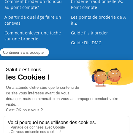
Comment broder un doudou
broderie traditionnelle Vs.
au point compté?
Point compté
À partir de quel âge faire un
Les points de broderie de A
canevas
à Z
Comment enlever une tache
Guide fils à broder
sur une broderie
Guide Fils DMC
Guide de la Broderie
Commande Papier
|
Qui sommes nous
|
Nous contacter
|
Paiement sécurisé
|
C.G.V
2008 - 2026 © CreaMagic. ALL Rights Reserved.